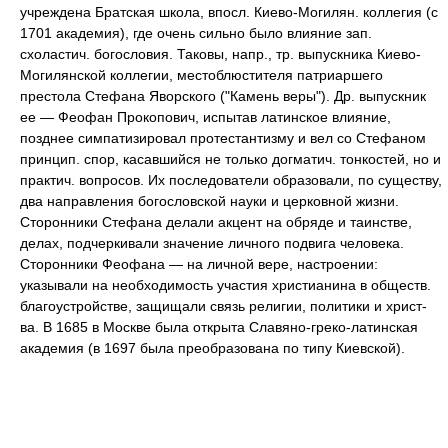
учреждена Братская школа, впосл. Киево-Могилян. коллегия (с
1701 академия), где очень сильно было влияние зап.
схоластич. богословия. Таковы, напр., тр. выпускника Киево-
Могилянской коллегии, местоблюстителя патриаршего
престола Стефана Яворского ("Камень веры"). Др. выпускник
ее — Феофан Прокопович, испытав латинское влияние,
позднее симпатизировал протестантизму и вел со Стефаном
принцип. спор, касавшийся не только догматич. тонкостей, но и
практич. вопросов. Их последователи образовали, по существу,
два направления богословской науки и церковной жизни.
Сторонники Стефана делали акцент на обряде и таинстве,
делах, подчеркивали значение личного подвига человека.
Сторонники Феофана — на личной вере, настроении:
указывали на необходимость участия христианина в обществ.
благоустройстве, защищали связь религии, политики и христ-
ва. В 1685 в Москве была открыта Славяно-греко-латинская
академия (в 1697 была преобразована по типу Киевской).