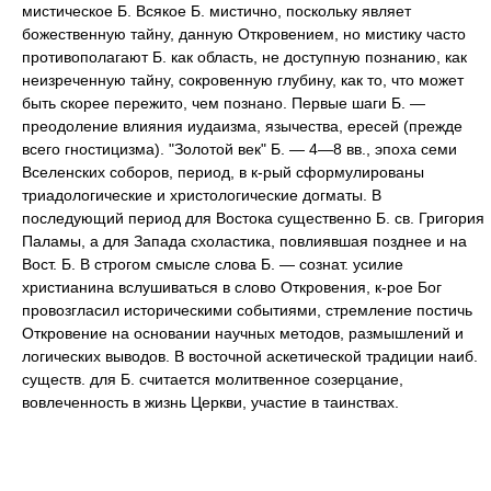
мистическое Б. Всякое Б. мистично, поскольку являет
божественную тайну, данную Откровением, но мистику часто
противополагают Б. как область, не доступную познанию, как
неизреченную тайну, сокровенную глубину, как то, что может
быть скорее пережито, чем познано. Первые шаги Б. —
преодоление влияния иудаизма, язычества, ересей (прежде
всего гностицизма). "Золотой век" Б. — 4—8 вв., эпоха семи
Вселенских соборов, период, в к-рый сформулированы
триадологические и христологические догматы. В
последующий период для Востока существенно Б. св. Григория
Паламы, а для Запада схоластика, повлиявшая позднее и на
Вост. Б. В строгом смысле слова Б. — сознат. усилие
христианина вслушиваться в слово Откровения, к-рое Бог
провозгласил историческими событиями, стремление постичь
Откровение на основании научных методов, размышлений и
логических выводов. В восточной аскетической традиции наиб.
существ. для Б. считается молитвенное созерцание,
вовлеченность в жизнь Церкви, участие в таинствах.