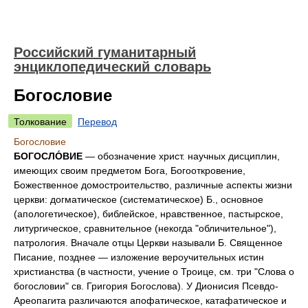
Российский гуманитарный
энциклопедический словарь
Богословие
Толкование
Перевод
Богословие
БОГОСЛО́ВИЕ
— обозначение христ. научных дисциплин,
имеющих своим предметом Бога, Богооткровение,
Божественное домостроительство, различные аспекты жизни
церкви: догматическое (систематическое) Б., основное
(апологетическое), библейское, нравственное, пастырское,
литургическое, сравнительное (некогда "обличительное"),
патрология. Вначале отцы Церкви называли Б. Священное
Писание, позднее — изложение вероучительных истин
христианства (в частности, учение о Троице, см. три "Слова о
богословии" св. Григория Богослова). У Дионисия Псевдо-
Ареопагита различаются апофатическое, катафатическое и