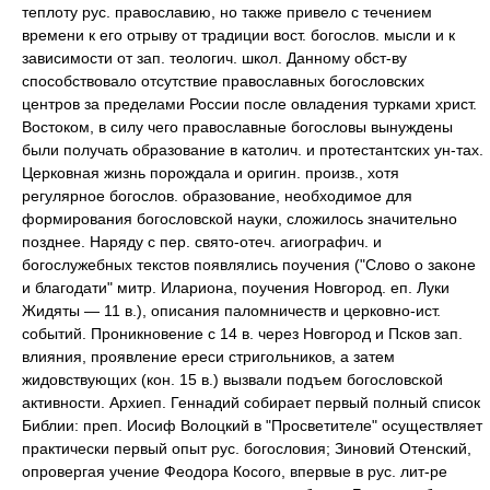
теплоту рус. православию, но также привело с течением
времени к его отрыву от традиции вост. богослов. мысли и к
зависимости от зап. теологич. школ. Данному обст-ву
способствовало отсутствие православных богословских
центров за пределами России после овладения турками христ.
Востоком, в силу чего православные богословы вынуждены
были получать образование в католич. и протестантских ун-тах.
Церковная жизнь порождала и оригин. произв., хотя
регулярное богослов. образование, необходимое для
формирования богословской науки, сложилось значительно
позднее. Наряду с пер. свято-отеч. агиографич. и
богослужебных текстов появлялись поучения ("Слово о законе
и благодати" митр. Илариона, поучения Новгород. еп. Луки
Жидяты — 11 в.), описания паломничеств и церковно-ист.
событий. Проникновение с 14 в. через Новгород и Псков зап.
влияния, проявление ереси стригольников, а затем
жидовствующих (кон. 15 в.) вызвали подъем богословской
активности. Архиеп. Геннадий собирает первый полный список
Библии: преп. Иосиф Волоцкий в "Просветителе" осуществляет
практически первый опыт рус. богословия; Зиновий Отенский,
опровергая учение Феодора Косого, впервые в рус. лит-ре