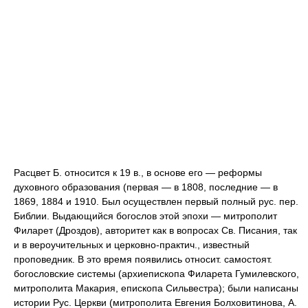
Расцвет Б. относится к 19 в., в основе его — реформы
духовного образования (первая — в 1808, последние — в
1869, 1884 и 1910. Был осуществлен первый полный рус. пер.
Библии. Выдающийся богослов этой эпохи — митрополит
Филарет (Дроздов), авторитет как в вопросах Св. Писания, так
и в вероучительных и церковно-практич., известный
проповедник. В это время появились относит. самостоят.
богословские системы (архиепископа Филарета Гумилевского,
митрополита Макария, епископа Сильвестра); были написаны
истории Рус. Церкви (митрополита Евгения Болховитинова, А.