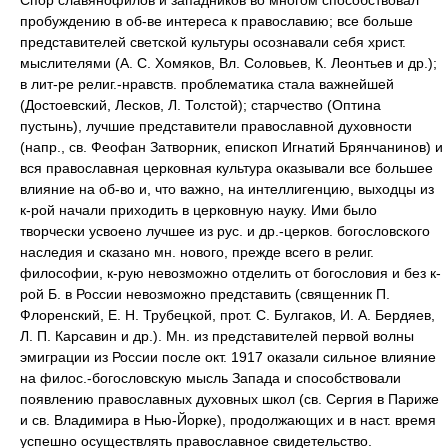
Спор славянофилов и западников во многом способствовал
пробуждению в об-ве интереса к православию; все больше
представителей светской культуры осознавали себя христ.
мыслителями (А. С. Хомяков, Вл. Соловьев, К. Леонтьев и др.);
в лит-ре религ.-нравств. проблематика стала важнейшей
(Достоевский, Лесков, Л. Толстой); старчество (Оптина
пустынь), лучшие представители православной духовности
(напр., св. Феофан Затворник, епископ Игнатий Брянчанинов) и
вся православная церковная культура оказывали все большее
влияние на об-во и, что важно, на интеллигенцию, выходцы из
к-рой начали приходить в церковную науку. Ими было
творчески усвоено лучшее из рус. и др.-церков. богословского
наследия и сказано мн. нового, прежде всего в религ.
философии, к-рую невозможно отделить от богословия и без к-
рой Б. в России невозможно представить (священник П.
Флоренский, Е. Н. Трубецкой, прот. С. Булгаков, И. А. Бердяев,
Л. П. Карсавин и др.). Мн. из представителей первой волны
эмиграции из России после окт. 1917 оказали сильное влияние
на филос.-богословскую мысль Запада и способствовали
появлению православных духовных школ (св. Сергия в Париже
и св. Владимира в Нью-Йорке), продолжающих и в наст. время
успешно осуществлять православное свидетельство.