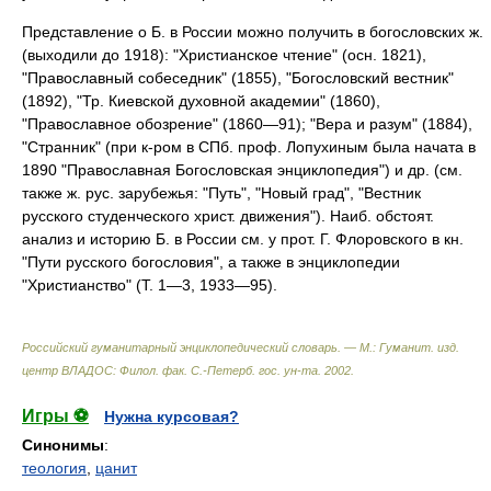
Представление о Б. в России можно получить в богословских ж.
(выходили до 1918): "Христианское чтение" (осн. 1821),
"Православный собеседник" (1855), "Богословский вестник"
(1892), "Тр. Киевской духовной академии" (1860),
"Православное обозрение" (1860—91); "Вера и разум" (1884),
"Странник" (при к-ром в СПб. проф. Лопухиным была начата в
1890 "Православная Богословская энциклопедия") и др. (см.
также ж. рус. зарубежья: "Путь", "Новый град", "Вестник
русского студенческого христ. движения"). Наиб. обстоят.
анализ и историю Б. в России см. у прот. Г. Флоровского в кн.
"Пути русского богословия", а также в энциклопедии
"Христианство" (Т. 1—3, 1933—95).
Российский гуманитарный энциклопедический словарь. — М.: Гуманит. изд.
центр ВЛАДОС: Филол. фак. С.-Петерб. гос. ун-та
.
2002
.
Игры ⚽
Нужна курсовая?
Синонимы
:
теология
,
цанит